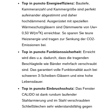
Top in puncto Energieeffizienz:
Bautiefe,
Kammeranzahl und Kammergröße sind perfekt
aufeinander abgestimmt und daher
hochdämmend. Ausgerüstet mit speziellen
Wärmeschutzgläsern sind Dämmwerte von Uw=
2
0,50 W/(m
K) erreichbar. So sparen Sie teure
Heizenergie und tragen zur Senkung der CO2-
Emissionen bei.
Top in puncto Funktionssicherheit:
Erreicht
wird dies u.a. dadurch, dass die tragenden
Beschlagteile wie Bänder mehrfach verschraubt
sind. Das garantiert volle Funktionalität auch bei
schweren 3-Scheiben-Gläsern und eine hohe
Lebensdauer.
Top in puncto Einbruchschutz:
Das Fenster
CALIDO ist dank rundum laufender
Stahlarmierung und im Stahl verschraubten
Schließblechen sehr widerstandsfähig gegen