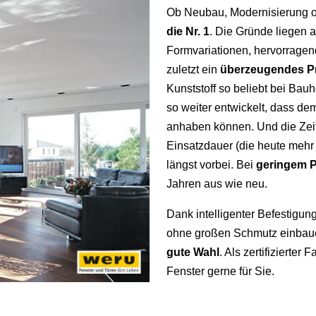
Ob Neubau, Modernisierung 
die Nr. 1
. Die Gründe liegen a
Formvariationen, hervorrage
zuletzt ein
überzeugendes Pr
Kunststoff so beliebt bei Bau
so weiter entwickelt, dass d
anhaben können. Und die Zeite
Einsatzdauer (die heute mehr 
längst vorbei. Bei
geringem 
Jahren aus wie neu.
Dank intelligenter Befestigun
ohne großen Schmutz einbaue
gute Wahl
. Als zertifizierte
Fenster gerne für Sie.