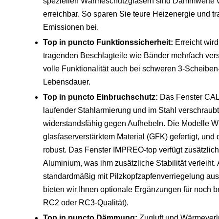
speziellen Wärmeschutzgläsern sind Dämmwerte 
erreichbar. So sparen Sie teure Heizenergie und 
Emissionen bei.
Top in puncto Funktionssicherheit:
Erreicht wird
tragenden Beschlagteile wie Bänder mehrfach versc
volle Funktionalität auch bei schweren 3-Scheibe
Lebensdauer.
Top in puncto Einbruchschutz:
Das Fenster CAL
laufender Stahlarmierung und im Stahl verschraub
widerstandsfähig gegen Aufhebeln. Die Modelle
glasfaserverstärktem Material (GFK) gefertigt, und 
robust. Das Fenster IMPREO-top verfügt zusätzlich
Aluminium, was ihm zusätzliche Stabilität verleiht
standardmäßig mit Pilzkopfzapfenverriegelung ausg
bieten wir Ihnen optionale Ergänzungen für noch b
RC2 oder RC3-Qualität).
Top in puncto Dämmung:
Zugluft und Wärmeverl