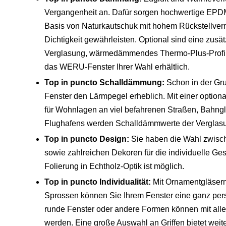
Vergangenheit an. Dafür sorgen hochwertige EPD
Basis von Naturkautschuk mit hohem Rückstellver
Dichtigkeit gewährleisten. Optional sind eine zus
Verglasung, wärmedämmendes Thermo-Plus-Profil 
das WERU-Fenster Ihrer Wahl erhältlich.
Top in puncto Schalldämmung:
Schon in der Gr
Fenster den Lärmpegel erheblich. Mit einer option
für Wohnlagen an viel befahrenen Straßen, Bahngl
Flughafens werden Schalldämmwerte der Verglasun
Top in puncto Design:
Sie haben die Wahl zwisc
sowie zahlreichen Dekoren für die individuelle Ges
Folierung in Echtholz-Optik ist möglich.
Top in puncto Individualität:
Mit Ornamentgläsern
Sprossen können Sie Ihrem Fenster eine ganz pers
runde Fenster oder andere Formen können mit allen
werden. Eine große Auswahl an Griffen bietet weit