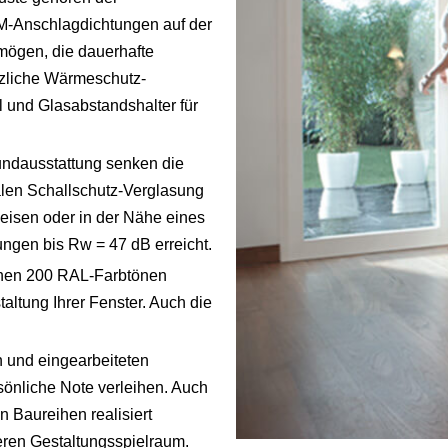
M-Anschlagdichtungen auf der
mögen, die dauerhafte
ätzliche Wärmeschutz-
und Glasabstandshalter für
undausstattung senken die
alen Schallschutz-Verglasung
eisen oder in der Nähe eines
gen bis Rw = 47 dB erreicht.
hen 200 RAL-Farbtönen
taltung Ihrer Fenster. Auch die
 und eingearbeiteten
önliche Note verleihen. Auch
 Baureihen realisiert
eren Gestaltungsspielraum.