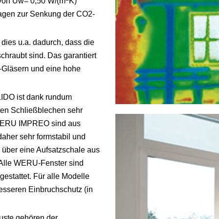
von Uw= 0,50 W/(m
K)
tragen zur Senkung der CO2-
 dies u.a. dadurch, dass die
hraubt sind. Das garantiert
n-Gläsern und eine hohe
IDO ist dank rundum
ten Schließblechen sehr
 WERU IMPREO sind aus
daher sehr formstabil und
 über eine Aufsatzschale aus
. Alle WERU-Fenster sind
estattet. Für alle Modelle
esseren Einbruchschutz (in
uste gehören der