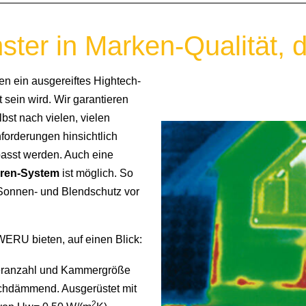
ter in Marken-Qualität, d
ten ein ausgereiftes Hightech-
 sein wird. Wir garantieren
bst nach vielen, vielen
forderungen hinsichtlich
passt werden. Auch eine
oren-System
ist möglich. So
, Sonnen- und Blendschutz vor
 WERU bieten, auf einen Blick:
ranzahl und Kammergröße
ochdämmend. Ausgerüstet mit
2