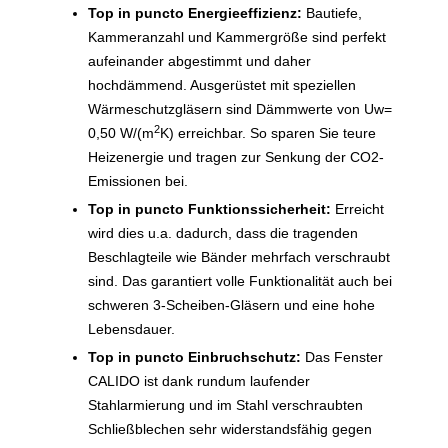
Top in puncto Energieeffizienz:
Bautiefe,
Kammeranzahl und Kammergröße sind perfekt
aufeinander abgestimmt und daher
hochdämmend. Ausgerüstet mit speziellen
Wärmeschutzgläsern sind Dämmwerte von Uw=
2
0,50 W/(m
K) erreichbar. So sparen Sie teure
Heizenergie und tragen zur Senkung der CO2-
Emissionen bei.
Top in puncto Funktionssicherheit:
Erreicht
wird dies u.a. dadurch, dass die tragenden
Beschlagteile wie Bänder mehrfach verschraubt
sind. Das garantiert volle Funktionalität auch bei
schweren 3-Scheiben-Gläsern und eine hohe
Lebensdauer.
Top in puncto Einbruchschutz:
Das Fenster
CALIDO ist dank rundum laufender
Stahlarmierung und im Stahl verschraubten
Schließblechen sehr widerstandsfähig gegen