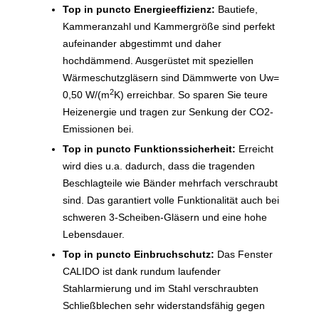
Top in puncto Energieeffizienz:
Bautiefe,
Kammeranzahl und Kammergröße sind perfekt
aufeinander abgestimmt und daher
hochdämmend. Ausgerüstet mit speziellen
Wärmeschutzgläsern sind Dämmwerte von Uw=
2
0,50 W/(m
K) erreichbar. So sparen Sie teure
Heizenergie und tragen zur Senkung der CO2-
Emissionen bei.
Top in puncto Funktionssicherheit:
Erreicht
wird dies u.a. dadurch, dass die tragenden
Beschlagteile wie Bänder mehrfach verschraubt
sind. Das garantiert volle Funktionalität auch bei
schweren 3-Scheiben-Gläsern und eine hohe
Lebensdauer.
Top in puncto Einbruchschutz:
Das Fenster
CALIDO ist dank rundum laufender
Stahlarmierung und im Stahl verschraubten
Schließblechen sehr widerstandsfähig gegen