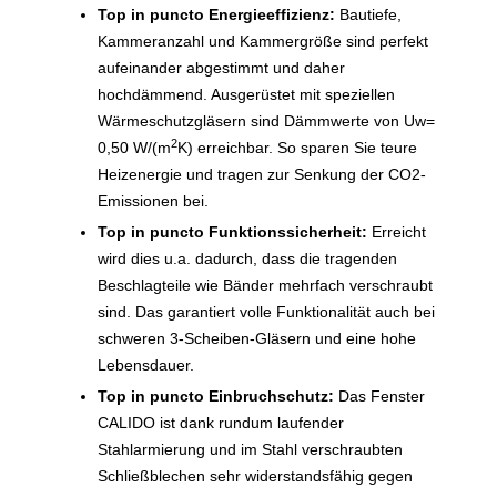
Top in puncto Energieeffizienz:
Bautiefe,
Kammeranzahl und Kammergröße sind perfekt
aufeinander abgestimmt und daher
hochdämmend. Ausgerüstet mit speziellen
Wärmeschutzgläsern sind Dämmwerte von Uw=
2
0,50 W/(m
K) erreichbar. So sparen Sie teure
Heizenergie und tragen zur Senkung der CO2-
Emissionen bei.
Top in puncto Funktionssicherheit:
Erreicht
wird dies u.a. dadurch, dass die tragenden
Beschlagteile wie Bänder mehrfach verschraubt
sind. Das garantiert volle Funktionalität auch bei
schweren 3-Scheiben-Gläsern und eine hohe
Lebensdauer.
Top in puncto Einbruchschutz:
Das Fenster
CALIDO ist dank rundum laufender
Stahlarmierung und im Stahl verschraubten
Schließblechen sehr widerstandsfähig gegen