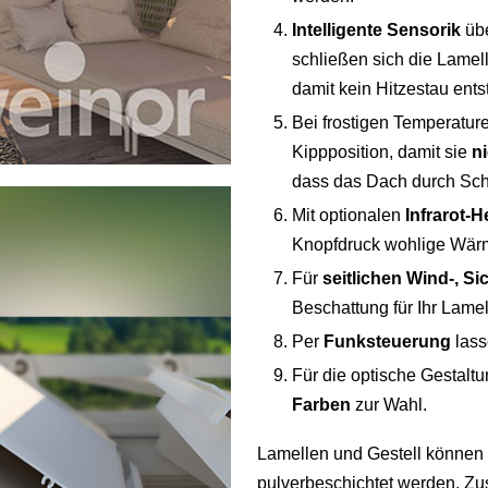
Intelligente Sensorik
übe
schließen sich die Lamell
damit kein Hitzestau ents
Bei frostigen Temperatur
Kippposition, damit sie
ni
dass das Dach durch Schn
Mit optionalen
Infrarot-H
Knopfdruck wohlige Wär
Für
seitlichen Wind-, S
Beschattung für Ihr La
Per
Funksteuerung
lass
Für die optische Gestalt
Farben
zur Wahl.
Lamellen und Gestell können 
pulverbeschichtet werden. Zus