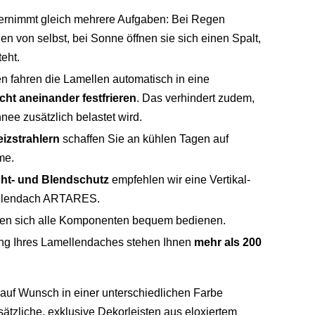
rnimmt gleich mehrere Aufgaben: Bei Regen
en von selbst, bei Sonne öffnen sie sich einen Spalt,
teht.
en fahren die Lamellen automatisch in eine
cht aneinander festfrieren
. Das verhindert zudem,
ee zusätzlich belastet wird.
eizstrahlern
schaffen Sie an kühlen Tagen auf
me.
icht- und Blendschutz
empfehlen wir eine Vertikal-
mellendach ARTARES.
en sich alle Komponenten bequem bedienen.
ung Ihres Lamellendaches stehen Ihnen
mehr als 200
auf Wunsch in einer unterschiedlichen Farbe
ätzliche, exklusive Dekorleisten aus eloxiertem