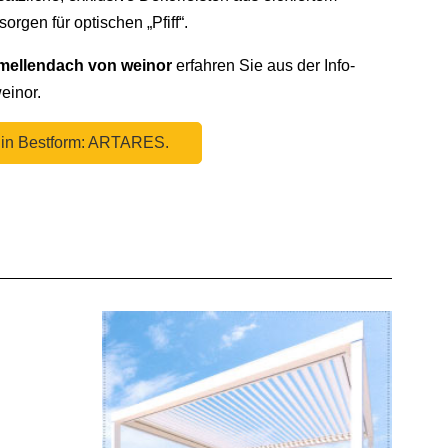
orgen für optischen „Pfiff“.
amellendach von weinor
erfahren Sie aus der Info-
einor.
z in Bestform: ARTARES.