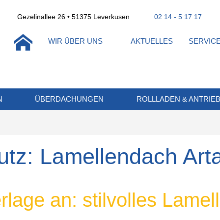
Gezelinallee 26 • 51375 Leverkusen
02 14 - 5 17 17
WIR ÜBER UNS
AKTUELLES
SERVIC
N
ÜBERDACHUNGEN
ROLLLADEN & ANTRIE
utz: Lamellendach Art
rlage an: stilvolles Lamell