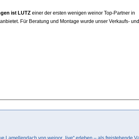
ngen ist LUTZ
einer der ersten wenigen weinor Top-Partner in
anbietet. Für Beratung und Montage wurde unser Verkaufs- un
 Lamellendach von weinor „live“ erleben – als freistehende V